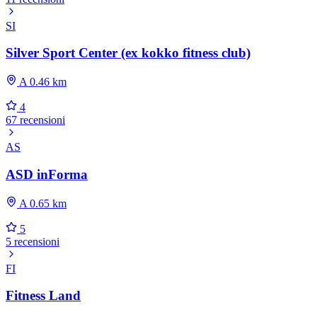
SI
Silver Sport Center (ex kokko fitness club)
A 0.46 km
4
67 recensioni
AS
ASD inForma
A 0.65 km
5
5 recensioni
FI
Fitness Land