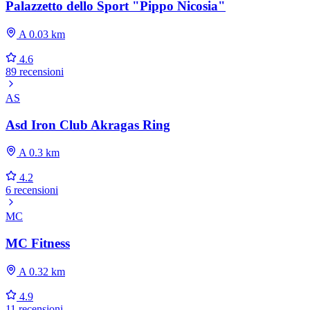
Palazzetto dello Sport "Pippo Nicosia"
A 0.03 km
4.6
89 recensioni
AS
Asd Iron Club Akragas Ring
A 0.3 km
4.2
6 recensioni
MC
MC Fitness
A 0.32 km
4.9
11 recensioni