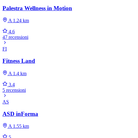
Palestra Wellness in Motion
A 1.24 km
4.6
47 recensioni
FI
Fitness Land
A 1.4 km
3.4
5 recensioni
AS
ASD inForma
A 1.55 km
5