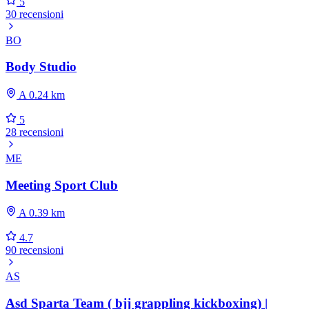
5
30 recensioni
BO
Body Studio
A 0.24 km
5
28 recensioni
ME
Meeting Sport Club
A 0.39 km
4.7
90 recensioni
AS
Asd Sparta Team ( bjj grappling kickboxing) |