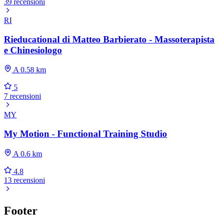
39 recensioni
RI
Rieducational di Matteo Barbierato - Massoterapista
e Chinesiologo
A 0.58 km
5
7 recensioni
MY
My Motion - Functional Training Studio
A 0.6 km
4.8
13 recensioni
Footer