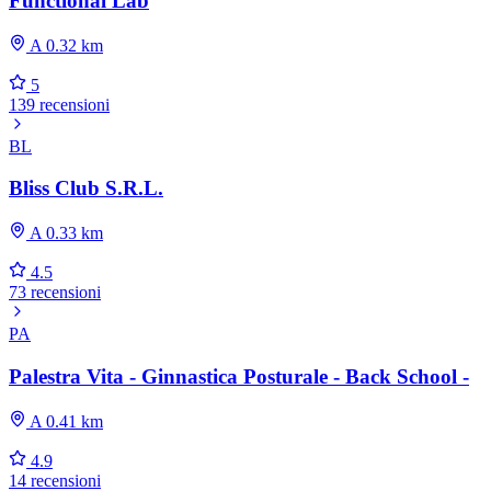
Functional Lab
A 0.32 km
5
139 recensioni
BL
Bliss Club S.R.L.
A 0.33 km
4.5
73 recensioni
PA
Palestra Vita - Ginnastica Posturale - Back School -
A 0.41 km
4.9
14 recensioni