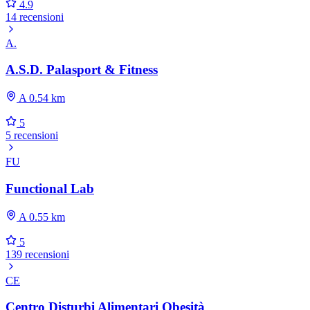
4.9
14 recensioni
A.
A.S.D. Palasport & Fitness
A 0.54 km
5
5 recensioni
FU
Functional Lab
A 0.55 km
5
139 recensioni
CE
Centro Disturbi Alimentari Obesità