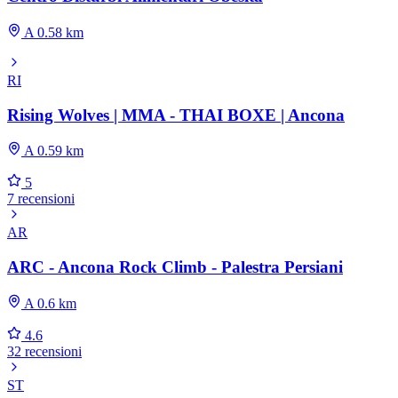
A 0.58 km
RI
Rising Wolves | MMA - THAI BOXE | Ancona
A 0.59 km
5
7 recensioni
AR
ARC - Ancona Rock Climb - Palestra Persiani
A 0.6 km
4.6
32 recensioni
ST