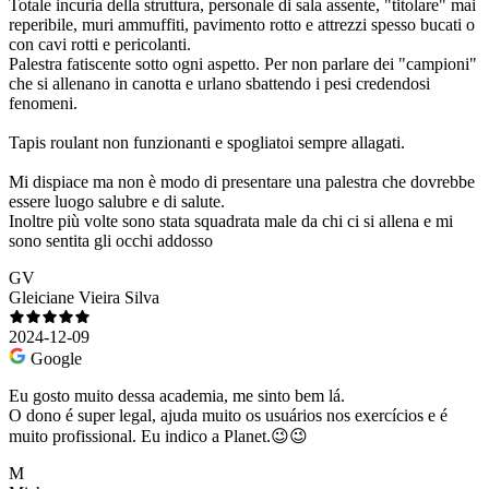
Totale incuria della struttura, personale di sala assente, "titolare" mai
reperibile, muri ammuffiti, pavimento rotto e attrezzi spesso bucati o
con cavi rotti e pericolanti.
Palestra fatiscente sotto ogni aspetto. Per non parlare dei "campioni"
che si allenano in canotta e urlano sbattendo i pesi credendosi
fenomeni.
Tapis roulant non funzionanti e spogliatoi sempre allagati.
Mi dispiace ma non è modo di presentare una palestra che dovrebbe
essere luogo salubre e di salute.
Inoltre più volte sono stata squadrata male da chi ci si allena e mi
sono sentita gli occhi addosso
GV
Gleiciane Vieira Silva
2024-12-09
Google
Eu gosto muito dessa academia, me sinto bem lá.
O dono é super legal, ajuda muito os usuários nos exercícios e é
muito profissional. Eu indico a Planet.😉😉
M