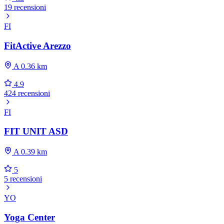
19 recensioni
FI
FitActive Arezzo
A 0.36 km
4.9
424 recensioni
FI
FIT UNIT ASD
A 0.39 km
5
5 recensioni
YO
Yoga Center