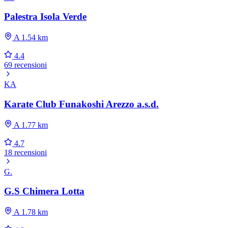
Palestra Isola Verde
A 1.54 km
4.4
69 recensioni
KA
Karate Club Funakoshi Arezzo a.s.d.
A 1.77 km
4.7
18 recensioni
G.
G.S Chimera Lotta
A 1.78 km