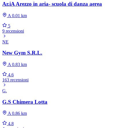
Ar.iA Arezzo in aria- scuola di danza aerea
A 0.01 km
5
9 recensioni
NE
New Gym S.R.L.
A 0.83 km
4.6
163 recensioni
G.
G.S Chimera Lotta
A 0.86 km
4.8