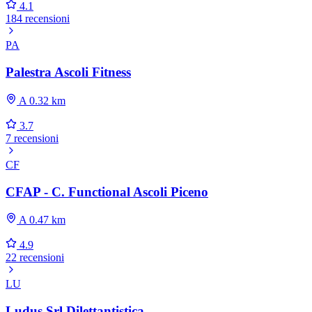
4.1
184 recensioni
PA
Palestra Ascoli Fitness
A 0.32 km
3.7
7 recensioni
CF
CFAP - C. Functional Ascoli Piceno
A 0.47 km
4.9
22 recensioni
LU
Ludus Srl Dilettantistica