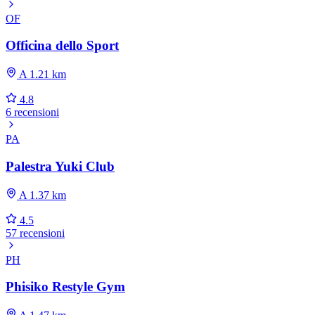
OF
Officina dello Sport
A 1.21 km
4.8
6 recensioni
PA
Palestra Yuki Club
A 1.37 km
4.5
57 recensioni
PH
Phisiko Restyle Gym