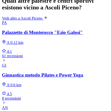
Quali altre palestre e centri sportivi
esistono vicino a Ascoli Piceno?
Vedi altro a Ascoli Piceno
PA
Palazzetto di Monterocco "Ezio Galosi"
A 0.12 km
4.1
61 recensioni
GI
Ginnastica metodo Pilates e Power Yoga
A 0.6 km
4.5
8 recensioni
AN