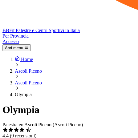
BB
Fit
Palestre e Centri Sportivi in Italia
Per Provincia
Accesso
Apri menu
Home
Ascoli Piceno
Ascoli Piceno
Olympia
Olympia
Palestra en Ascoli Piceno (Ascoli Piceno)
4.4
(9 recensioni)