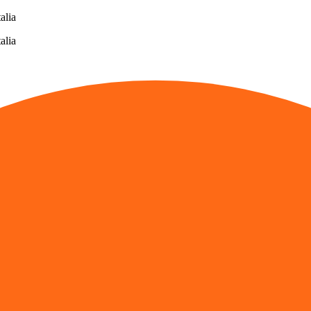
alia
alia