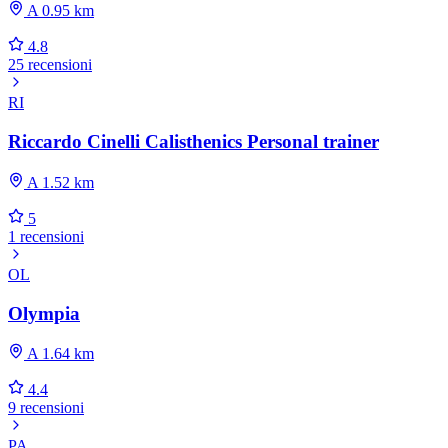
A 0.95 km
4.8
25 recensioni
RI
Riccardo Cinelli Calisthenics Personal trainer
A 1.52 km
5
1 recensioni
OL
Olympia
A 1.64 km
4.4
9 recensioni
PA