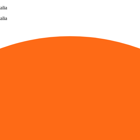
alia
alia