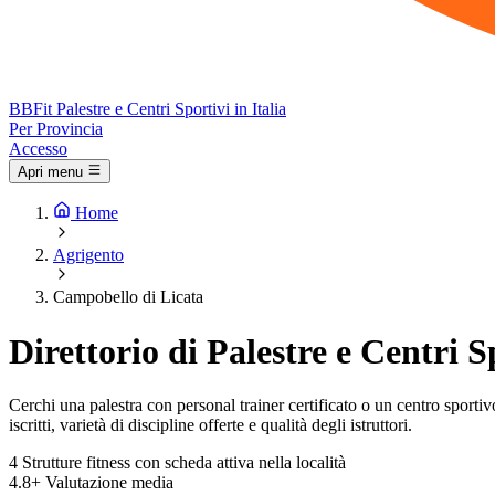
BB
Fit
Palestre e Centri Sportivi in Italia
Per Provincia
Accesso
Apri menu
Home
Agrigento
Campobello di Licata
Direttorio di Palestre e Centri 
Cerchi una palestra con personal trainer certificato o un centro sportivo
iscritti, varietà di discipline offerte e qualità degli istruttori.
4
Strutture fitness con scheda attiva nella località
4.8+
Valutazione media