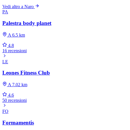
Vedi altro a Naro
PA
Palestra body planet
A 6.5 km
4.8
16 recensioni
LE
Leones Fitness Club
A 7.02 km
4.6
50 recensioni
FO
Formamentis