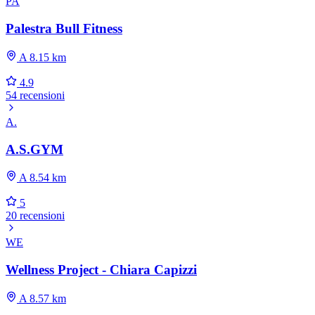
PA
Palestra Bull Fitness
A 8.15 km
4.9
54 recensioni
A.
A.S.GYM
A 8.54 km
5
20 recensioni
WE
Wellness Project - Chiara Capizzi
A 8.57 km