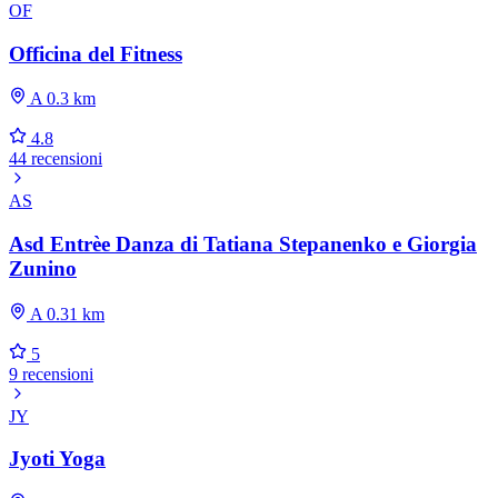
OF
Officina del Fitness
A 0.3 km
4.8
44 recensioni
AS
Asd Entrèe Danza di Tatiana Stepanenko e Giorgia
Zunino
A 0.31 km
5
9 recensioni
JY
Jyoti Yoga