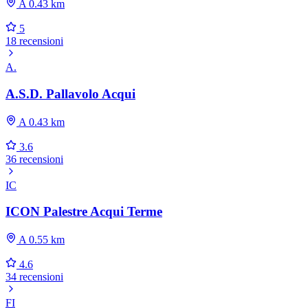
A 0.43 km
5
18 recensioni
A.
A.S.D. Pallavolo Acqui
A 0.43 km
3.6
36 recensioni
IC
ICON Palestre Acqui Terme
A 0.55 km
4.6
34 recensioni
FI