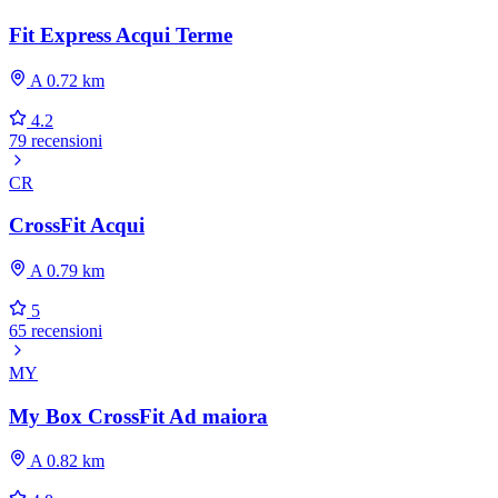
Fit Express Acqui Terme
A 0.72 km
4.2
79 recensioni
CR
CrossFit Acqui
A 0.79 km
5
65 recensioni
MY
My Box CrossFit Ad maiora
A 0.82 km