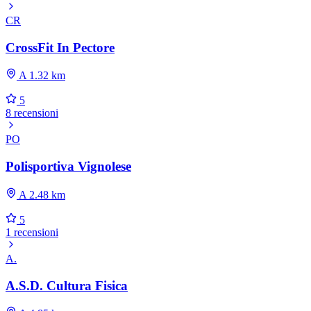
CR
CrossFit In Pectore
A 1.32 km
5
8 recensioni
PO
Polisportiva Vignolese
A 2.48 km
5
1 recensioni
A.
A.S.D. Cultura Fisica