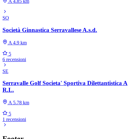
A 4.85 km
SO
Società Ginnastica Serravallese A.s.d.
A 4.9 km
5
6 recensioni
SE
Serravalle Golf Societa' Sportiva Dilettantistica A
R.L.
A 5.78 km
5
1 recensioni
Footer