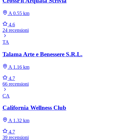
CrossFit Arquata Scrivia
A 0.55 km
4.6
24 recensioni
TA
Talama Arte e Benessere S.R.L.
A 1.16 km
4.7
66 recensioni
CA
California Wellness Club
A 1.32 km
4.7
39 recensioni