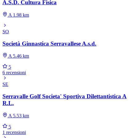
A.S.D. Cultura Fisica
A 1.98 km
SO
Società Ginnastica Serravallese A.s.d.
A 5.46 km
5
6 recensioni
SE
Serravalle Golf Societa' Sportiva Dilettantistica A
R.L.
A 5.53 km
5
1 recensioni