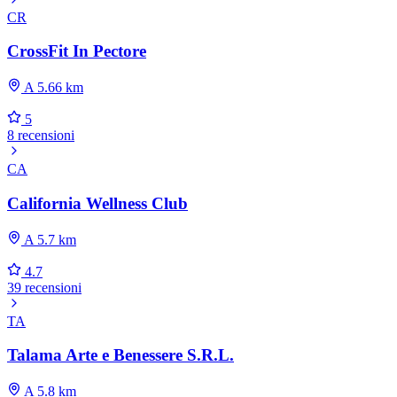
CR
CrossFit In Pectore
A 5.66 km
5
8 recensioni
CA
California Wellness Club
A 5.7 km
4.7
39 recensioni
TA
Talama Arte e Benessere S.R.L.
A 5.8 km