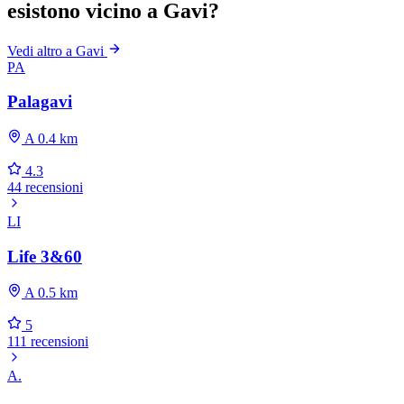
esistono vicino a Gavi?
Vedi altro a Gavi
PA
Palagavi
A 0.4 km
4.3
44 recensioni
LI
Life 3&60
A 0.5 km
5
111 recensioni
A.