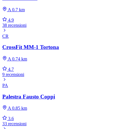
A 0.7 km
4.9
38 recensioni
CR
CrossFit MM-1 Tortona
A 0.74 km
4.7
9 recensioni
PA
Palestra Fausto Coppi
A 0.85 km
3.6
33 recensioni