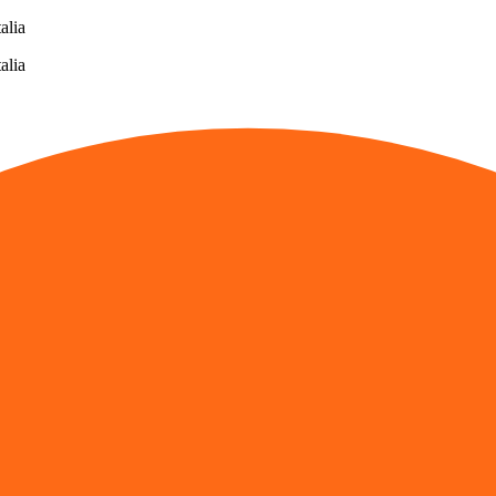
alia
alia