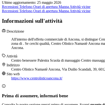
Ultimo aggiornamento: 25 maggio 2026
Recensioni
Telefono
Orari di apertura
Mappa
Attività vicine
Recensioni
Telefono
Orari di apertura
Mappa
Attività vicine
Informazioni sull'attività
Descrizione
All'interno dell'offerta commerciale di Ancona, si distingue Cen
zona di . Se cerchi qualità, Centro Olistico Namastè Ancona man
Ancona.
Attività
Centro benessere
Palestra
Scuola di massaggio
Centro massagg
Indirizzo
Centro Olistico Namastè Ancona, Via Duilio Scandali, 39, 6
Sito web
https://www.centrolisticoancona.it/
Prima di assumere, informati bene
Consulta la nostra sezione prezzi prima di assumere. Scopri
quanto d