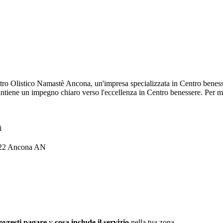
tro Olistico Namastè Ancona, un'impresa specializzata in Centro benesser
tiene un impegno chiaro verso l'eccellenza in Centro benessere. Per ma
i
0122 Ancona AN
ovresti pagare
y
cosa include il servizio
nella tua zona.