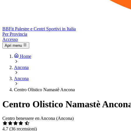
BB
Fit
Palestre e Centri Sportivi in Italia
Per Provincia
Accesso
Apri menu
Home
Ancona
Ancona
Centro Olistico Namastè Ancona
Centro Olistico Namastè Ancon
Centro benessere en Ancona (Ancona)
4.7
(36 recensioni)