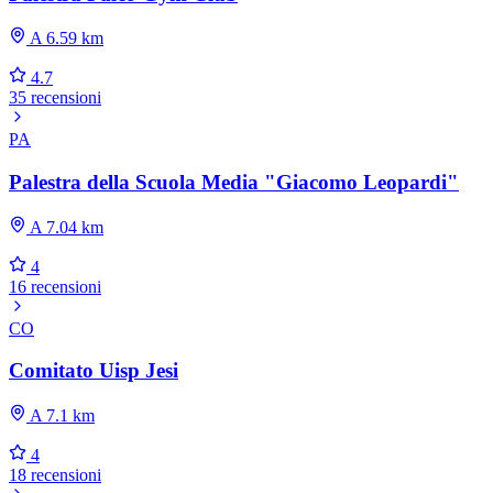
A 6.59 km
4.7
35 recensioni
PA
Palestra della Scuola Media "Giacomo Leopardi"
A 7.04 km
4
16 recensioni
CO
Comitato Uisp Jesi
A 7.1 km
4
18 recensioni