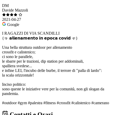
DM
Davide Mazzoli
2021-04-27
Google
I RAGAZZI DI VIA SCANDILLI
{🤜 𝗮𝗹𝗹𝗲𝗻𝗮𝗺𝗲𝗻𝘁𝗼 𝗶𝗻 𝗲𝗽𝗼𝗰𝗮 𝗰𝗼𝘃𝗶𝗱 🤛}
Una bella struttura outdoor per allenamento
crossfit e calistenico;
ci sono le parallele,
le sbarre per le trazioni, dip station per addominali,
spalliera svedese...
e infine LEI, l'incubo delle burbe, il terrore di "palla di lardo":
la scala orizzontale!
Inciso politico:
sono queste le iniziative vere per la comunità, non gli slogan da
pandemia.
#outdoor #gym #palestra #fitness #crossfit #calistenico #camerano
Contatti e Orari