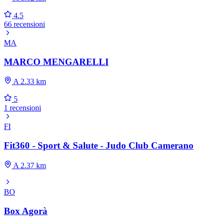
4.5
66 recensioni
MA
MARCO MENGARELLI
A 2.33 km
5
1 recensioni
FI
Fit360 - Sport & Salute - Judo Club Camerano
A 2.37 km
BO
Box Agorà