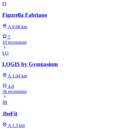
FI
Figurella Fabriano
A 0.68 km
5
10 recensioni
LO
LOGIS by Gymnasium
A 1.04 km
4.8
36 recensioni
JB
JbeFit
A 1.3 km