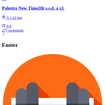
Palestra New Time2fit s.s.d. a r.l.
A 1.42 km
4.9
277 recensioni
Footer