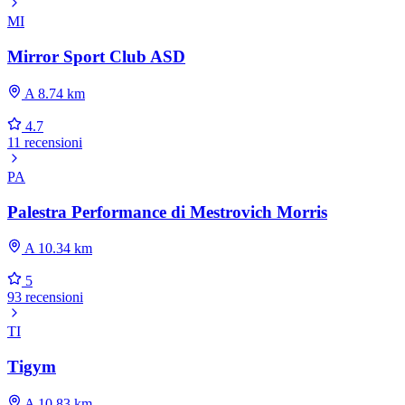
MI
Mirror Sport Club ASD
A 8.74 km
4.7
11 recensioni
PA
Palestra Performance di Mestrovich Morris
A 10.34 km
5
93 recensioni
TI
Tigym
A 10.83 km