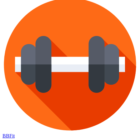
BB
Fit