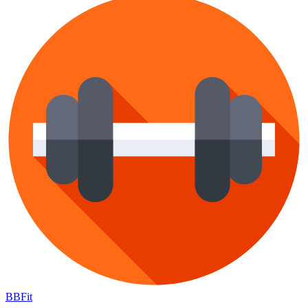
BB
Fit