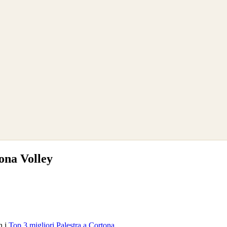
ona Volley
n i
Top 3 migliori Palestra a Cortona
.