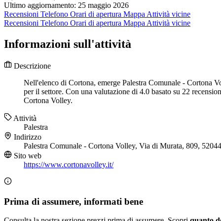
Ultimo aggiornamento: 25 maggio 2026
Recensioni
Telefono
Orari di apertura
Mappa
Attività vicine
Recensioni
Telefono
Orari di apertura
Mappa
Attività vicine
Informazioni sull'attività
Descrizione
Nell'elenco di Cortona, emerge Palestra Comunale - Cortona Voll
per il settore. Con una valutazione di 4.0 basato su 22 recension
Cortona Volley.
Attività
Palestra
Indirizzo
Palestra Comunale - Cortona Volley, Via di Murata, 809, 520
Sito web
https://www.cortonavolley.it/
Prima di assumere, informati bene
Consulta la nostra sezione prezzi prima di assumere. Scopri
quanto d