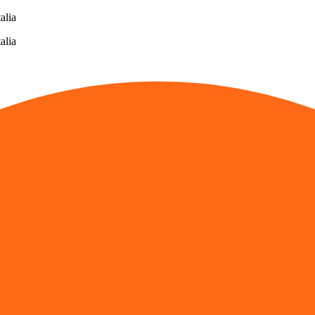
alia
alia