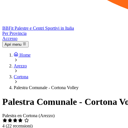
BB
Fit
Palestre e Centri Sportivi in Italia
Per Provincia
Accesso
Apri menu
Home
Arezzo
Cortona
Palestra Comunale - Cortona Volley
Palestra Comunale - Cortona Vo
Palestra en Cortona (Arezzo)
4
(22 recensioni)