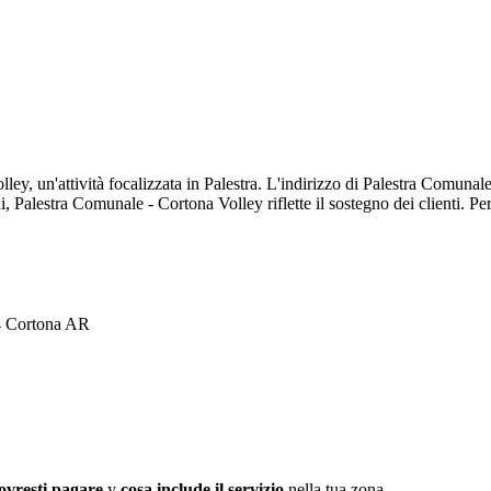
ey, un'attività focalizzata in Palestra. L'indirizzo di Palestra Comunal
i, Palestra Comunale - Cortona Volley riflette il sostegno dei clienti. P
44 Cortona AR
ovresti pagare
y
cosa include il servizio
nella tua zona.