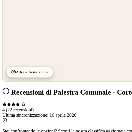
©
CARTO
Altre attività vicine
Recensioni di Palestra Comunale - Cort
4
(22 recensioni)
Ultima sincronizzazione:
16 aprile 2026
Stai confrontando le opzioni?
Scopri la nostra classifica aggiornata co