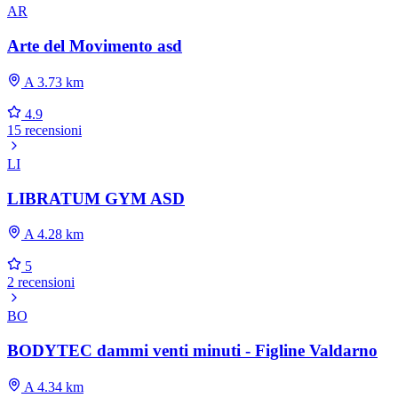
AR
Arte del Movimento asd
A 3.73 km
4.9
15 recensioni
LI
LIBRATUM GYM ASD
A 4.28 km
5
2 recensioni
BO
BODYTEC dammi venti minuti - Figline Valdarno
A 4.34 km