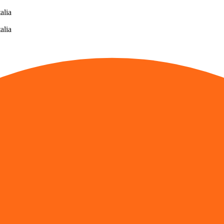
alia
alia