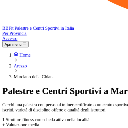
BB
Fit
Palestre e Centri Sportivi in Italia
Per Provincia
Accesso
Apri menu
Home
Arezzo
Marciano della Chiana
Palestre e Centri Sportivi a Ma
Cerchi una palestra con personal trainer certificato o un centro sportivo
iscritti, varietà di discipline offerte e qualità degli istruttori.
1
Strutture fitness con scheda attiva nella località
+
Valutazione media