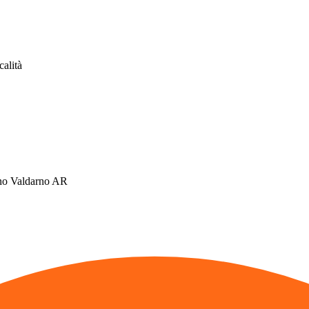
calità
ino Valdarno AR