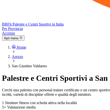
BB
Fit
Palestre e Centri Sportivi in Italia
Per Provincia
Accesso
Apri menu
Home
Arezzo
San Giustino Valdarno
Palestre e Centri Sportivi a Sa
Cerchi una palestra con personal trainer certificato o un centro sportivo
iscritti, varietà di discipline offerte e qualità degli istruttori.
1
Strutture fitness con scheda attiva nella località
5+
Valutazione media