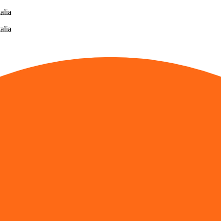
alia
alia