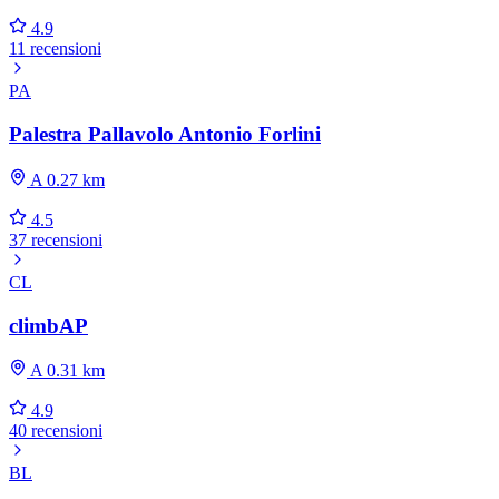
4.9
11 recensioni
PA
Palestra Pallavolo Antonio Forlini
A 0.27 km
4.5
37 recensioni
CL
climbAP
A 0.31 km
4.9
40 recensioni
BL