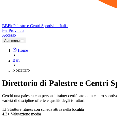
BB
Fit
Palestre e Centri Sportivi in Italia
Per Provincia
Accesso
Apri menu
Home
Bari
Noicattaro
Direttorio di Palestre e Centri S
Cerchi una palestra con personal trainer certificato o un centro sportivo 
varietà di discipline offerte e qualità degli istruttori.
13
Strutture fitness con scheda attiva nella località
4.3+
Valutazione media