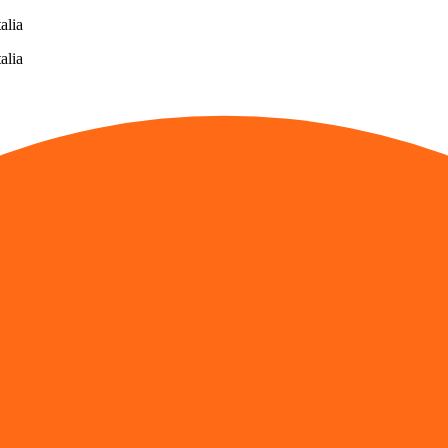
alia
alia