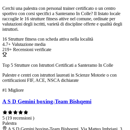
Cerchi una palestra con personal trainer certificato o un centro
sportivo con corsi specifici a Santeramo In Colle? Il listato locale
raccoglie le 16 strutture fitness attive nel comune, ordinate per
valutazioni degli iscritti, varietà di discipline offerte e qualità degli
istruttori.
16
Strutture fitness con scheda attiva nella località
4.7+
Valutazione media
219+
Recensioni verificate
Top 5 Strutture con Istruttori Certificati a Santeramo In Colle
Palestre e centri con istruttori laureati in Scienze Motorie o con
certificazioni FIF, ACE, NSCA dichiarate
#1
Migliore
A S D Gemini boxing-Team Bishqemi
5
(19 recensioni )
Palestra
A S D Gemini boxing-Team Bishqemi, Via Matteo Imbriani, 3,