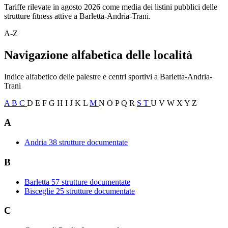
Tariffe rilevate in agosto 2026 come media dei listini pubblici delle
strutture fitness attive a Barletta-Andria-Trani.
A-Z
Navigazione alfabetica delle località
Indice alfabetico delle palestre e centri sportivi a Barletta-Andria-
Trani
A
B
C
D
E
F
G
H
I
J
K
L
M
N
O
P
Q
R
S
T
U
V
W
X
Y
Z
A
Andria
38 strutture documentate
B
Barletta
57 strutture documentate
Bisceglie
25 strutture documentate
C