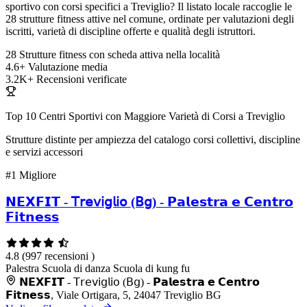
sportivo con corsi specifici a Treviglio? Il listato locale raccoglie le
28 strutture fitness attive nel comune, ordinate per valutazioni degli
iscritti, varietà di discipline offerte e qualità degli istruttori.
28
Strutture fitness con scheda attiva nella località
4.6+
Valutazione media
3.2K+
Recensioni verificate
Top 10 Centri Sportivi con Maggiore Varietà di Corsi a Treviglio
Strutture distinte per ampiezza del catalogo corsi collettivi, discipline
e servizi accessori
#1
Migliore
𝗡𝗘𝗫𝗙𝗜𝗧 - 𝖳𝗋𝖾𝗏𝗂𝗀𝗅𝗂𝗈 (𝖡𝗀) - 𝗣𝗮𝗹𝗲𝘀𝘁𝗿𝗮 𝗲 𝗖𝗲𝗻𝘁𝗿𝗼
𝗙𝗶𝘁𝗻𝗲𝘀𝘀
4.8
(997 recensioni )
Palestra
Scuola di danza
Scuola di kung fu
𝗡𝗘𝗫𝗙𝗜𝗧 - 𝖳𝗋𝖾𝗏𝗂𝗀𝗅𝗂𝗈 (𝖡𝗀) - 𝗣𝗮𝗹𝗲𝘀𝘁𝗿𝗮 𝗲 𝗖𝗲𝗻𝘁𝗿𝗼
𝗙𝗶𝘁𝗻𝗲𝘀𝘀, Viale Ortigara, 5, 24047 Treviglio BG