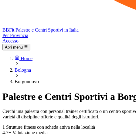
BB
Fit
Palestre e Centri Sportivi in Italia
Per Provincia
Accesso
Apri menu
Home
Bologna
Borgonuovo
Palestre e Centri Sportivi a Bo
Cerchi una palestra con personal trainer certificato o un centro sportivo
varietà di discipline offerte e qualità degli istruttori.
1
Strutture fitness con scheda attiva nella località
4.7+
Valutazione media