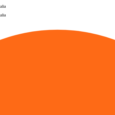
alia
alia