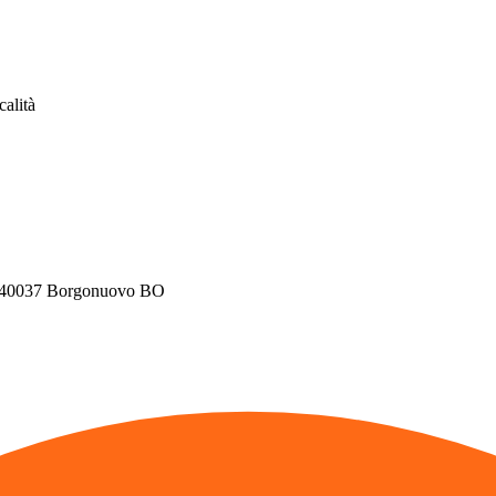
calità
4, 40037 Borgonuovo BO