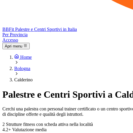
BB
Fit
Palestre e Centri Sportivi in Italia
Per Provincia
Accesso
Apri menu
Home
Bologna
Calderino
Palestre e Centri Sportivi a Cal
Cerchi una palestra con personal trainer certificato o un centro sportivo 
di discipline offerte e qualità degli istruttori.
2
Strutture fitness con scheda attiva nella località
4.2+
Valutazione media