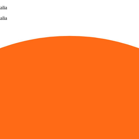
alia
alia