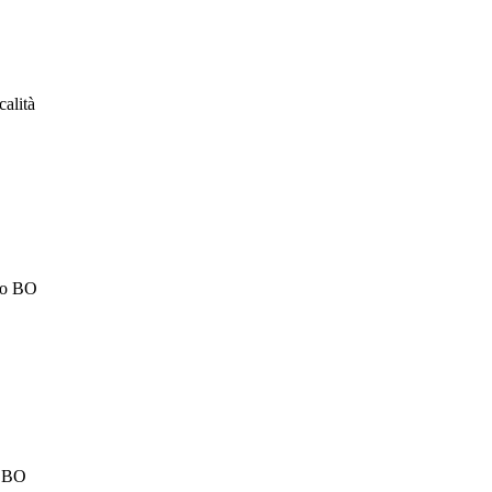
calità
ino BO
o BO