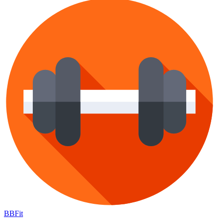
BB
Fit