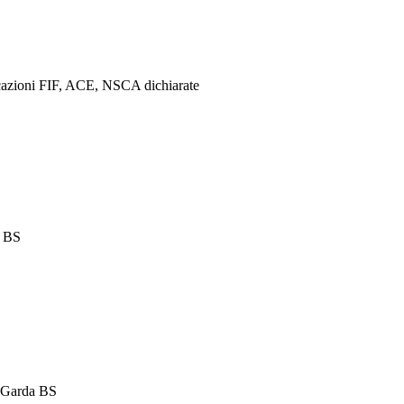
ificazioni FIF, ACE, NSCA dichiarate
a BS
l Garda BS