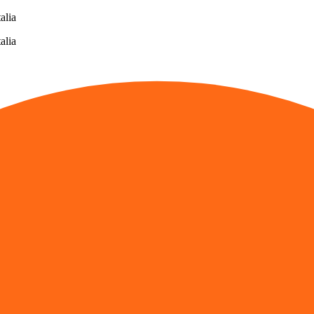
alia
alia