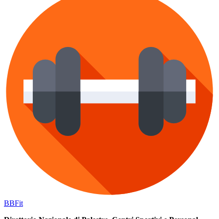
BB
Fit