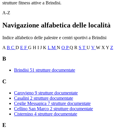
strutture fitness attive a Brindisi.
A-Z
Navigazione alfabetica delle località
Indice alfabetico delle palestre e centri sportivi a Brindisi
A
B
C
D
E
F
G
H
I
J
K
L
M
N
O
P
Q
R
S
T
U
V
W
X
Y
Z
B
Brindisi
51 strutture documentate
C
Carovigno
9 strutture documentate
Casalini
2 strutture documentate
Ceglie Messapica
7 strutture documentate
Cellino San Marco
2 strutture documentate
Cisternino
4 strutture documentate
E