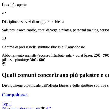
Località coperte
Discipline e servizi di maggiore richiesta
Sala pesi e area cardio, corsi di yoga e pilates, personal training person
Gamma di prezzi nelle strutture fitness di Campobasso
Abbonamento mensile (accesso illimitato sala + corsi base):
25€ - 70€
pilates, spinning):
30€ - 60€
Quali comuni concentrano più palestre e c
Distribuzione provinciale dell'offerta fitness e delle strutture sportive 
Campobasso
Top 1
34 strutture documentate
4.7