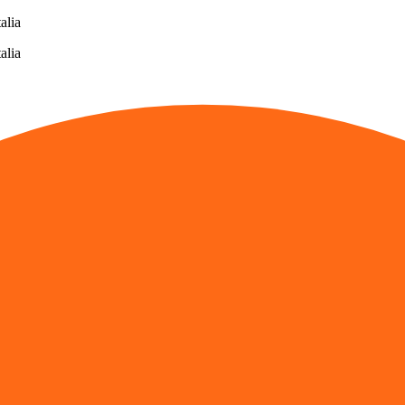
alia
alia