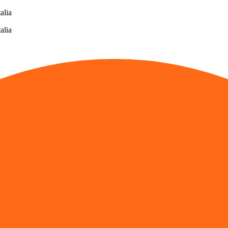
alia
alia