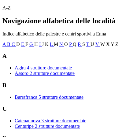
A-Z
Navigazione alfabetica delle località
Indice alfabetico delle palestre e centri sportivi a Enna
A
B
C
D
E
F
G
H
I
J
K
L
M
N
O
P
Q
R
S
T
U
V
W
X
Y
Z
A
Agira
4 strutture documentate
Assoro
2 strutture documentate
B
Barrafranca
5 strutture documentate
C
Catenanuova
3 strutture documentate
Centuripe
2 strutture documentate