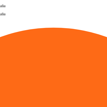
alia
alia