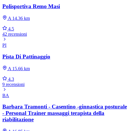
Polisportiva Remo Masi
A 14.36 km
4.5
42 recensioni
PI
Pista Di Pattinaggio
A 15.66 km
4.3
9 recensioni
BA
Barbara Tramonti - Casentino -ginnastica posturale
- Personal Trainer massaggi terapista della
riabilitazione