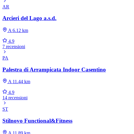
AR
Arcieri del Lago a.s.d.
A 6.12 km
4.9
7 recensioni
PA
Palestra di Arrampicata Indoor Casentino
A 11.44 km
4.9
14 recensioni
ST
Stilnovo Functional&Fitness
A 11.89 km