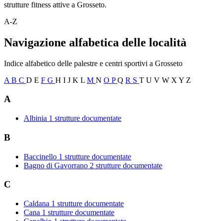
strutture fitness attive a Grosseto.
A-Z
Navigazione alfabetica delle località
Indice alfabetico delle palestre e centri sportivi a Grosseto
A
B
C
D
E
F
G
H
I
J
K
L
M
N
O
P
Q
R
S
T
U
V
W
X
Y
Z
A
Albinia
1 strutture documentate
B
Baccinello
1 strutture documentate
Bagno di Gavorrano
2 strutture documentate
C
Caldana
1 strutture documentate
Cana
1 strutture documentate