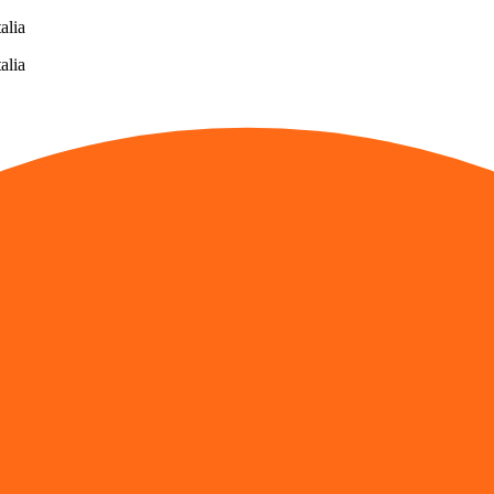
alia
alia