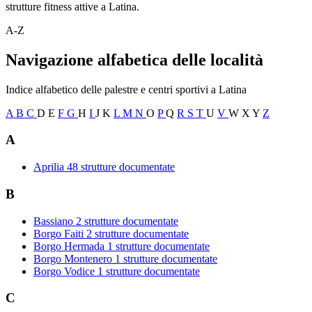
strutture fitness attive a Latina.
A-Z
Navigazione alfabetica delle località
Indice alfabetico delle palestre e centri sportivi a Latina
A
B
C
D
E
F
G
H
I
J
K
L
M
N
O
P
Q
R
S
T
U
V
W
X
Y
Z
A
Aprilia
48 strutture documentate
B
Bassiano
2 strutture documentate
Borgo Faiti
2 strutture documentate
Borgo Hermada
1 strutture documentate
Borgo Montenero
1 strutture documentate
Borgo Vodice
1 strutture documentate
C