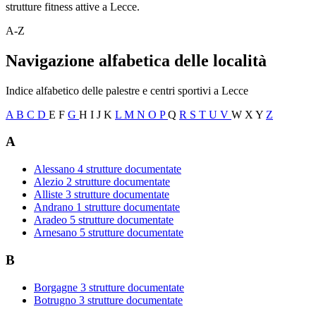
strutture fitness attive a Lecce.
A-Z
Navigazione alfabetica delle località
Indice alfabetico delle palestre e centri sportivi a Lecce
A
B
C
D
E
F
G
H
I
J
K
L
M
N
O
P
Q
R
S
T
U
V
W
X
Y
Z
A
Alessano
4 strutture documentate
Alezio
2 strutture documentate
Alliste
3 strutture documentate
Andrano
1 strutture documentate
Aradeo
5 strutture documentate
Arnesano
5 strutture documentate
B
Borgagne
3 strutture documentate
Botrugno
3 strutture documentate