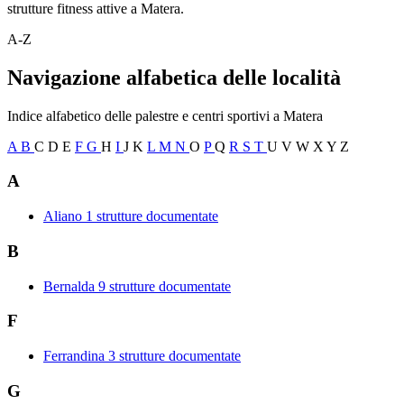
strutture fitness attive a Matera.
A-Z
Navigazione alfabetica delle località
Indice alfabetico delle palestre e centri sportivi a Matera
A
B
C
D
E
F
G
H
I
J
K
L
M
N
O
P
Q
R
S
T
U
V
W
X
Y
Z
A
Aliano
1 strutture documentate
B
Bernalda
9 strutture documentate
F
Ferrandina
3 strutture documentate
G